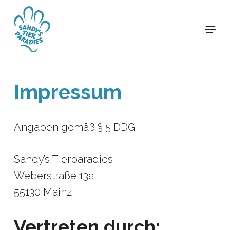
Skip
to
Menu
Clos
main
Men
content
Impressum
Angaben gemäß § 5 DDG:
Sandy’s Tierparadies
Weberstraße 13a
55130 Mainz
Vertreten durch: