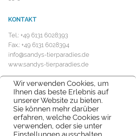
KONTAKT
Tel.: +49 6131 6028393
Fax.: +49 6131 6028394
info@sandys-tierparadies.de
www.sandys-tierparadies.de
Wir verwenden Cookies, um
ÖFFNUNGSZEITEN
Ihnen das beste Erlebnis auf
unserer Website zu bieten.
Mo. – Fr.:
09:00 Uhr – 18:00 Uhr
Sie können mehr darüber
Samstag:
09:00 Uhr – 13:00 Uhr
erfahren, welche Cookies wir
verwenden, oder sie unter
Einstellungen
ausschalten.